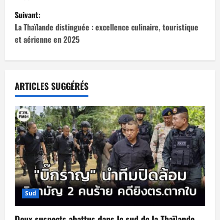
v
Suivant:
i
La Thaïlande distinguée : excellence culinaire, touristique
et aérienne en 2025
g
a
t
ARTICLES SUGGÉRÉS
i
o
n
d
’
Sud
a
Deux suspects abattus dans le sud de la Thaïlande