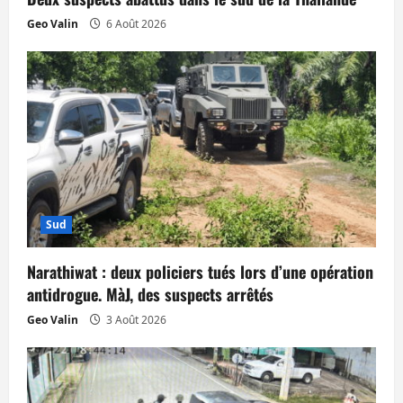
r
Geo Valin
6 Août 2026
t
i
c
l
e
Sud
Narathiwat : deux policiers tués lors d’une opération
antidrogue. MàJ, des suspects arrêtés
Geo Valin
3 Août 2026