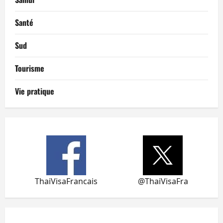
Santé
Sud
Tourisme
Vie pratique
ThaiVisaFrancais
@ThaiVisaFra