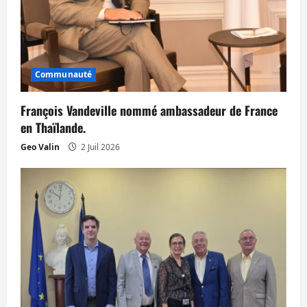
a
r
t
Communauté
i
François Vandeville nommé ambassadeur de France
en Thaïlande.
c
Geo Valin
2 Juil 2026
l
e