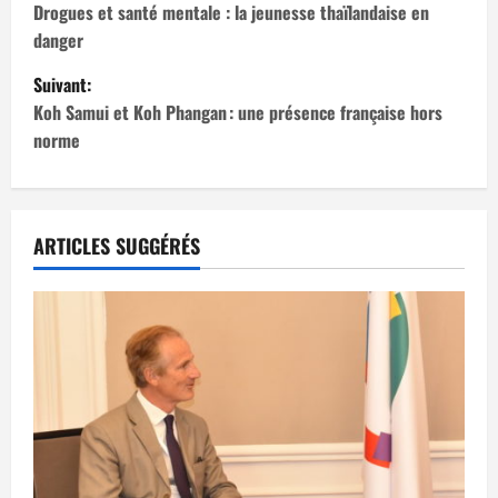
a
Drogues et santé mentale : la jeunesse thaïlandaise en
danger
v
Suivant:
i
Koh Samui et Koh Phangan : une présence française hors
norme
g
a
t
ARTICLES SUGGÉRÉS
i
o
n
d
’