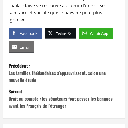
thaïlandaise se retrouve au cœur d’une crise
sanitaire et sociale que le pays ne peut plus
ignorer.
Facebook
WhatsApp
Twitter/X
Email
N
Précédent :
a
Les familles thaïlandaises s’appauvrissent, selon une
nouvelle étude
v
Suivant:
i
Droit au compte : les sénateurs font passer les banques
avant les Français de l’étranger
g
a