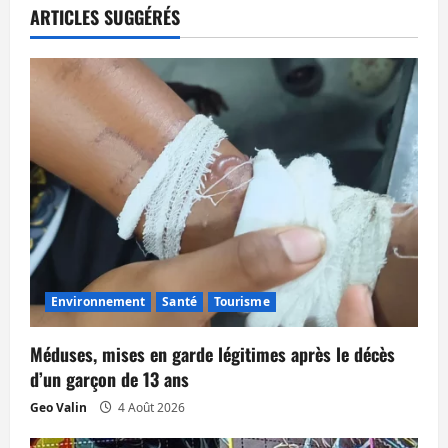
t
ARTICLES SUGGÉRÉS
i
o
n
d
’
a
Environnement
Santé
Tourisme
r
t
Méduses, mises en garde légitimes après le décès
d’un garçon de 13 ans
i
Geo Valin
4 Août 2026
c