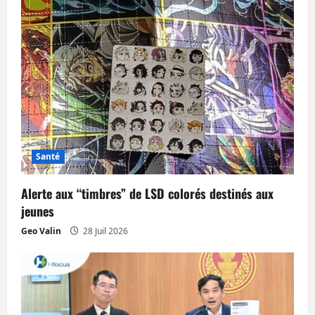
l
e
Santé
Alerte aux “timbres” de LSD colorés destinés aux
jeunes
Geo Valin
28 Juil 2026