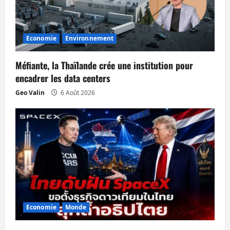
d
’
Economie
Environnement
a
Méfiante, la Thaïlande crée une institution pour
r
encadrer les data centers
Geo Valin
6 Août 2026
t
i
c
l
e
Economie
Monde