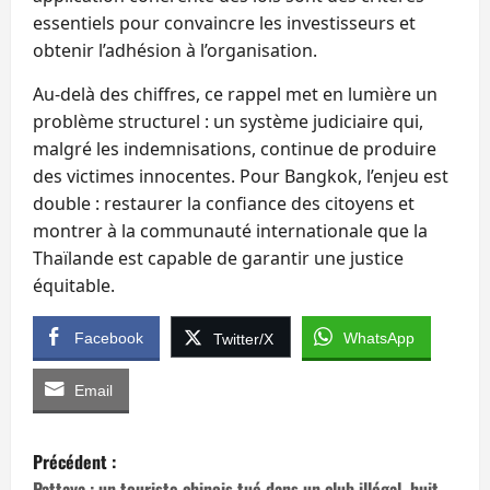
essentiels pour convaincre les investisseurs et
obtenir l’adhésion à l’organisation.
Au-delà des chiffres, ce rappel met en lumière un
problème structurel : un système judiciaire qui,
malgré les indemnisations, continue de produire
des victimes innocentes. Pour Bangkok, l’enjeu est
double : restaurer la confiance des citoyens et
montrer à la communauté internationale que la
Thaïlande est capable de garantir une justice
équitable.
Facebook
WhatsApp
Twitter/X
Email
N
Précédent :
Pattaya : un touriste chinois tué dans un club illégal, huit