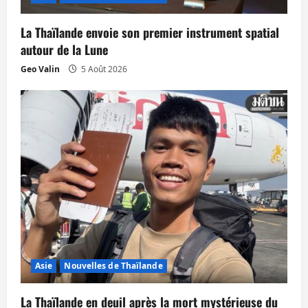
a
La Thaïlande envoie son premier instrument spatial
r
autour de la Lune
t
Geo Valin
5 Août 2026
i
c
l
e
Asie
Nouvelles de Thaïlande
La Thaïlande en deuil après la mort mystérieuse du