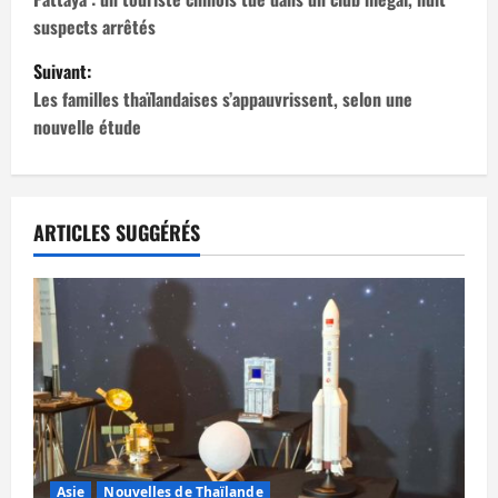
a
suspects arrêtés
v
Suivant:
i
Les familles thaïlandaises s’appauvrissent, selon une
nouvelle étude
g
a
t
ARTICLES SUGGÉRÉS
i
o
n
d
’
Asie
Nouvelles de Thaïlande