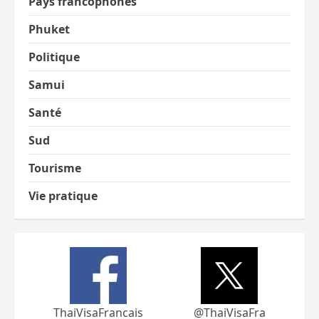
Pays francophones
Phuket
Politique
Samui
Santé
Sud
Tourisme
Vie pratique
ThaiVisaFrancais
@ThaiVisaFra