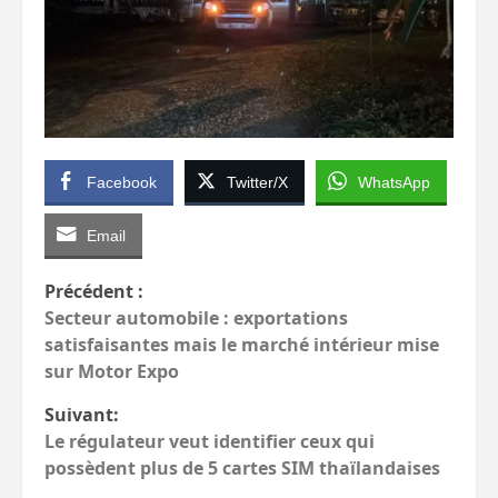
Facebook
Twitter/X
WhatsApp
Email
Navigation
Précédent :
Secteur automobile : exportations
d’article
satisfaisantes mais le marché intérieur mise
sur Motor Expo
Suivant:
Le régulateur veut identifier ceux qui
possèdent plus de 5 cartes SIM thaïlandaises