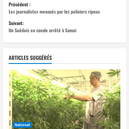
N
Précédent :
a
Les journalistes menacés par les policiers ripoux
Suivant:
v
Un Suédois en cavale arrêté à Samui
i
g
ARTICLES SUGGÉRÉS
a
t
i
o
n
d
National