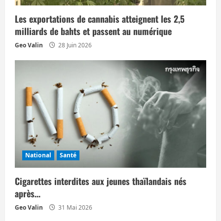
’
Les exportations de cannabis atteignent les 2,5
a
milliards de bahts et passent au numérique
r
Geo Valin
28 Juin 2026
t
i
c
l
e
National
Santé
Cigarettes interdites aux jeunes thaïlandais nés
après…
Geo Valin
31 Mai 2026