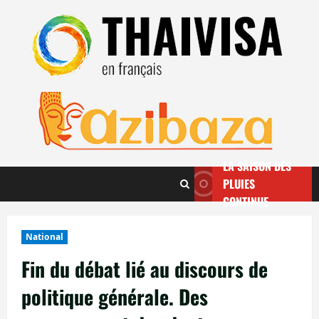
Aller
au
contenu
LA SAISON DES
PLUIES
CONTINUE
National
Fin du débat lié au discours de
politique générale. Des