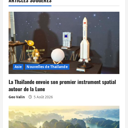
i
o
n
d
’
a
Asie
Nouvelles de Thaïlande
r
La Thaïlande envoie son premier instrument spatial
t
autour de la Lune
Geo Valin
5 Août 2026
i
c
l