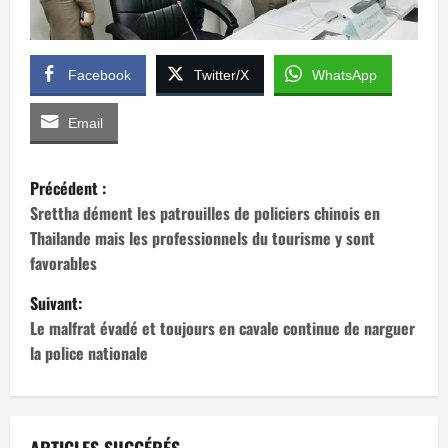
Facebook
Twitter/X
WhatsApp
Email
N
Précédent :
a
Srettha dément les patrouilles de policiers chinois en
Thailande mais les professionnels du tourisme y sont
v
favorables
i
Suivant:
Le malfrat évadé et toujours en cavale continue de narguer
g
la police nationale
a
t
ARTICLES SUGGÉRÉS