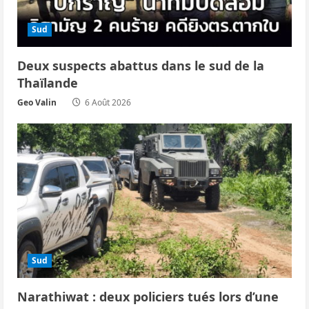
’
a
Sud
r
Deux suspects abattus dans le sud de la
Thaïlande
t
Geo Valin
6 Août 2026
i
c
l
e
Sud
Narathiwat : deux policiers tués lors d’une