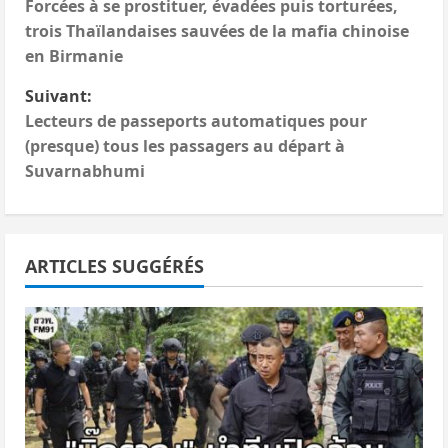
Forcées à se prostituer, évadées puis torturées,
a
trois Thaïlandaises sauvées de la mafia chinoise
en Birmanie
v
Suivant:
i
Lecteurs de passeports automatiques pour
(presque) tous les passagers au départ à
g
Suvarnabhumi
a
t
ARTICLES SUGGÉRÉS
i
o
n
d