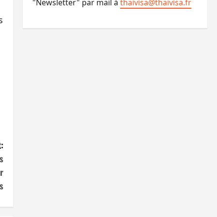
"Newsletter" par mail à
thaivisa@thaivisa.fr
s
:
s
r
s