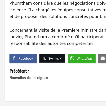
Phumtham considère que les négociations doive
violence. Il a chargé les équipes consultatives mi
et de proposer des solutions concrètes pour brise
Concernant la visite de la Première ministre dan
janvier, Phumtham a confirmé qu’il participerait à
responsabilité des autorités compétentes.
Facebook
WhatsApp
Twitter/X
N
Précédent :
Nouvelles de la région
a
v
i