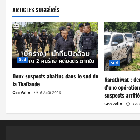
g
ARTICLES SUGGÉRÉS
a
t
i
o
Sud
Sud
n
Deux suspects abattus dans le sud de
Narathiwat : de
d
la Thaïlande
d’une opération
Geo Valin
6 Août 2026
suspects arrêté
’
Geo Valin
3 Ao
a
r
t