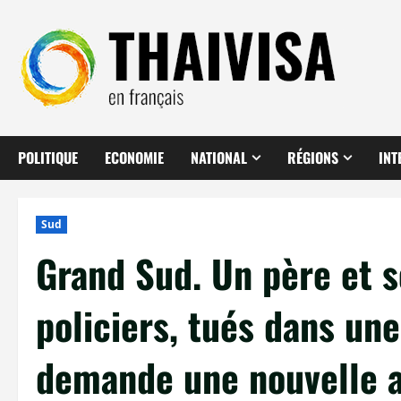
Aller
au
contenu
POLITIQUE
ECONOMIE
NATIONAL
RÉGIONS
INT
Sud
Grand Sud. Un père et so
policiers, tués dans une
demande une nouvelle 