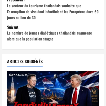
a
Le secteur du tourisme thaïlandais souhaite que
l’exemption de visa dont bénéficient les Européens dure 60
v
jours au lieu de 30
i
Suivant:
Le nombre de jeunes diabétiques thaïlandais augmente
g
alors que la population stagne
a
t
ARTICLES SUGGÉRÉS
i
o
n
d