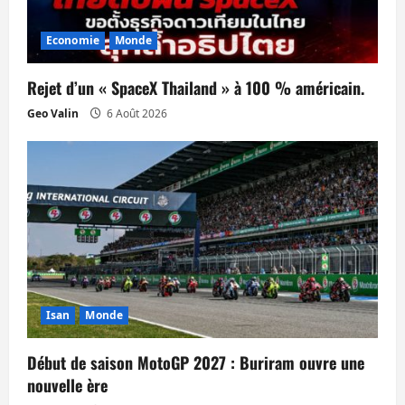
’
a
Economie
Monde
r
Rejet d’un « SpaceX Thailand » à 100 % américain.
t
Geo Valin
6 Août 2026
i
c
l
e
Isan
Monde
Début de saison MotoGP 2027 : Buriram ouvre une
nouvelle ère