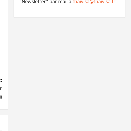
"Newsletter" par mail à
thaivisa@thaivisa.fr
:
r
n