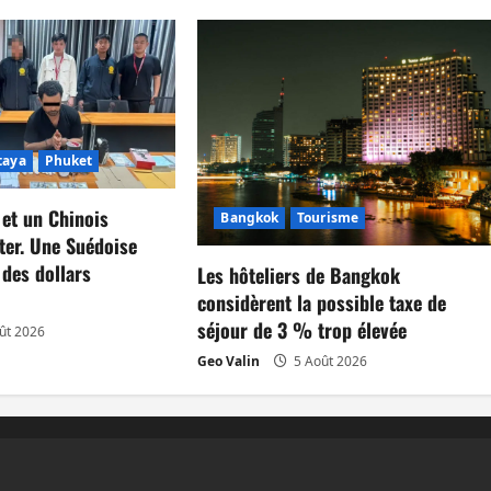
taya
Phuket
 et un Chinois
Bangkok
Tourisme
ter. Une Suédoise
 des dollars
Les hôteliers de Bangkok
considèrent la possible taxe de
séjour de 3 % trop élevée
ût 2026
Geo Valin
5 Août 2026