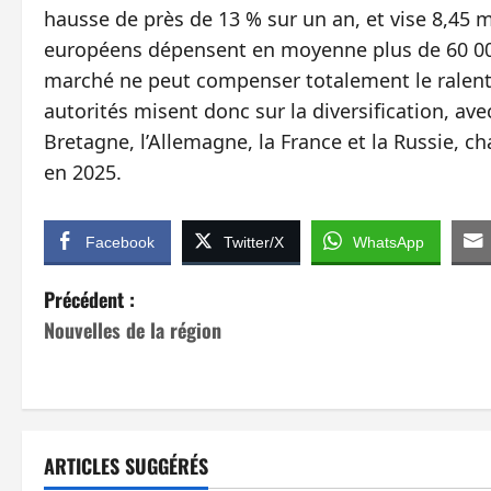
hausse de près de 13 % sur un an, et vise 8,45 mill
européens dépensent en moyenne plus de 60 000
marché ne peut compenser totalement le ralenti
autorités misent donc sur la diversification, av
Bretagne, l’Allemagne, la France et la Russie, c
en 2025.
Facebook
Twitter/X
WhatsApp
N
Précédent :
Nouvelles de la région
a
v
i
ARTICLES SUGGÉRÉS
g