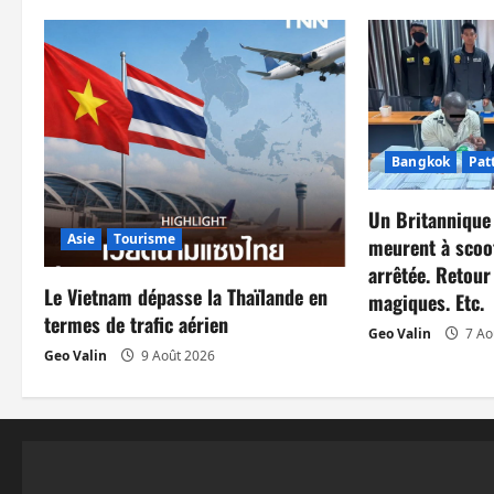
a
t
i
Bangkok
Pat
o
n
Un Britannique
Asie
Tourisme
meurent à scoo
d
arrêtée. Retour
Le Vietnam dépasse la Thaïlande en
magiques. Etc.
’
termes de trafic aérien
Geo Valin
7 Ao
a
Geo Valin
9 Août 2026
r
t