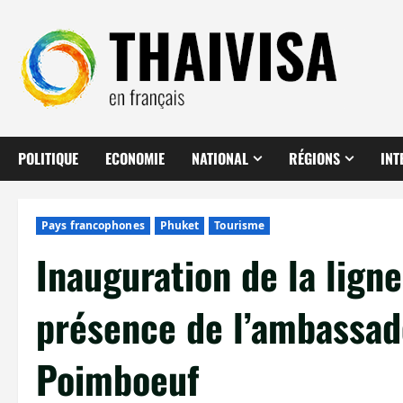
Aller
au
contenu
POLITIQUE
ECONOMIE
NATIONAL
RÉGIONS
INT
Pays francophones
Phuket
Tourisme
Inauguration de la lign
présence de l’ambassad
Poimboeuf