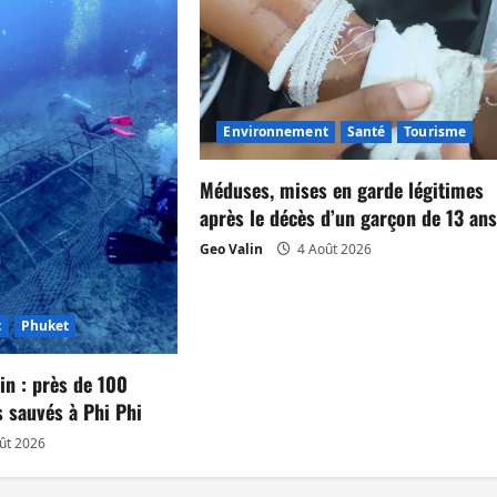
Environnement
Santé
Tourisme
Méduses, mises en garde légitimes
après le décès d’un garçon de 13 an
Geo Valin
4 Août 2026
t
Phuket
in : près de 100
 sauvés à Phi Phi
ût 2026