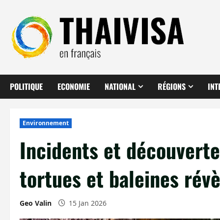
Aller
au
contenu
POLITIQUE
ECONOMIE
NATIONAL
RÉGIONS
INT
Environnement
Incidents et découverte
tortues et baleines rév
Geo Valin
15 Jan 2026