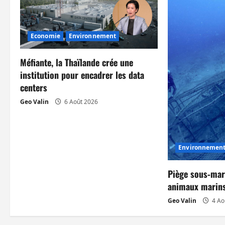
t
i
Economie
Environnement
o
Méfiante, la Thaïlande crée une
n
institution pour encadrer les data
centers
d
Geo Valin
6 Août 2026
’
a
Environnemen
r
t
Piège sous‑mar
animaux marins
i
Geo Valin
4 Ao
c