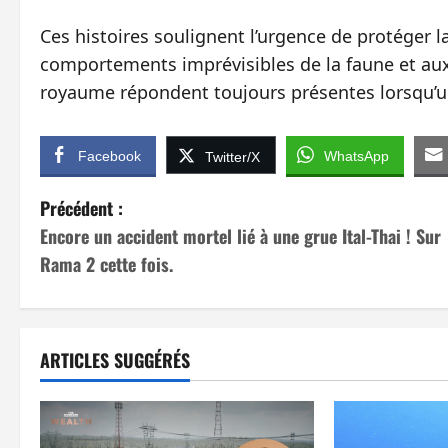
Ces histoires soulignent l’urgence de protéger la
comportements imprévisibles de la faune et aux
royaume répondent toujours présentes lorsqu’un
Facebook
WhatsApp
Twitter/X
N
Précédent :
Encore un accident mortel lié à une grue Ital-Thai ! Sur
a
Rama 2 cette fois.
v
i
ARTICLES SUGGÉRÉS
g
a