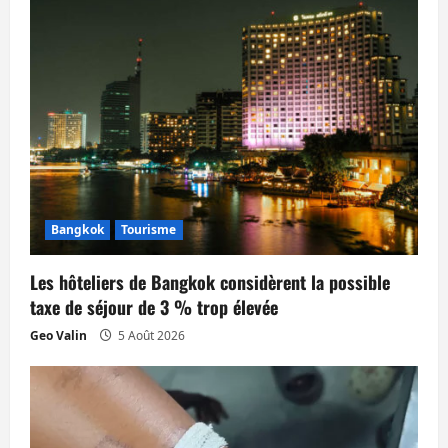
l
e
Bangkok
Tourisme
Les hôteliers de Bangkok considèrent la possible
taxe de séjour de 3 % trop élevée
Geo Valin
5 Août 2026