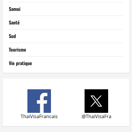
Samui
Santé
Sud
Tourisme
Vie pratique
ThaiVisaFrancais
@ThaiVisaFra