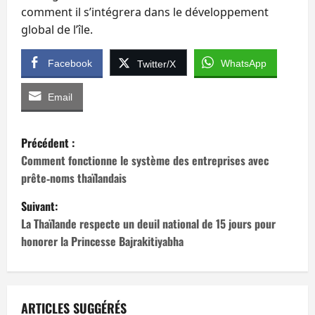
comment il s’intégrera dans le développement
global de l’île.
Facebook
WhatsApp
Twitter/X
Email
N
Précédent :
a
Comment fonctionne le système des entreprises avec
prête‑noms thaïlandais
v
Suivant:
i
La Thaïlande respecte un deuil national de 15 jours pour
honorer la Princesse Bajrakitiyabha
g
a
t
ARTICLES SUGGÉRÉS