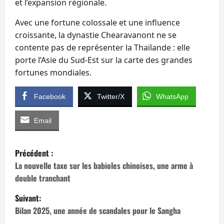
et l’expansion régionale.
Avec une fortune colossale et une influence
croissante, la dynastie Chearavanont ne se
contente pas de représenter la Thaïlande : elle
porte l’Asie du Sud‑Est sur la carte des grandes
fortunes mondiales.
Facebook
Twitter/X
WhatsApp
Email
N
Précédent :
a
La nouvelle taxe sur les babioles chinoises, une arme à
double tranchant
v
Suivant:
i
Bilan 2025, une année de scandales pour le Sangha