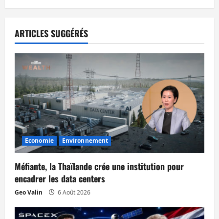
g
a
ARTICLES SUGGÉRÉS
t
i
o
n
d
Economie
Environnement
’
Méfiante, la Thaïlande crée une institution pour
a
encadrer les data centers
r
Geo Valin
6 Août 2026
t