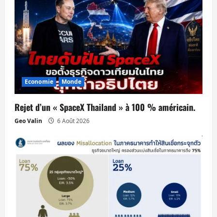
i
c
l
e
Economie
Monde
Rejet d’un « SpaceX Thailand » à 100 % américain.
Geo Valin
6 Août 2026