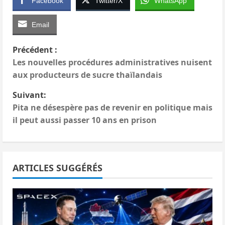
Facebook
Twitter/X
WhatsApp
Email
N
Précédent :
Les nouvelles procédures administratives nuisent
a
aux producteurs de sucre thaïlandais
v
Suivant:
Pita ne désespère pas de revenir en politique mais
i
il peut aussi passer 10 ans en prison
g
a
ARTICLES SUGGÉRÉS
t
i
o