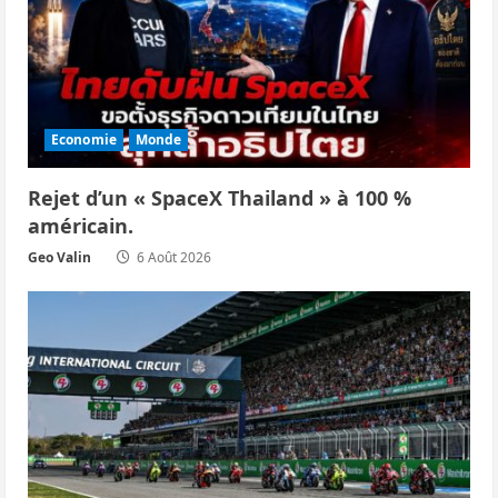
n
d
’
Economie
Monde
a
Rejet d’un « SpaceX Thailand » à 100 %
r
américain.
Geo Valin
6 Août 2026
t
i
c
l
e