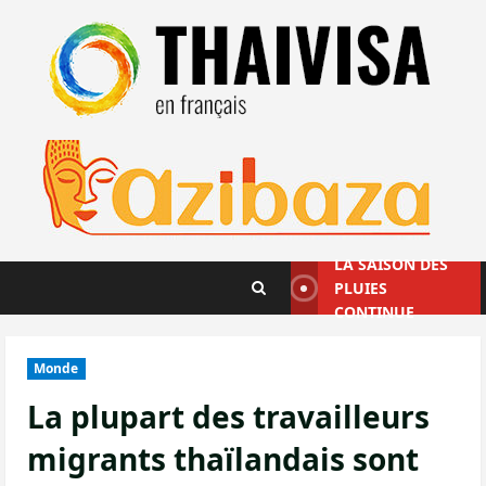
Aller
au
contenu
LA SAISON DES
PLUIES
CONTINUE
Monde
La plupart des travailleurs
migrants thaïlandais sont