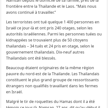
Namsan depuis le domicile de sa famille, près de la
frontière entre la Thaïlande et le Laos. “Mais nous
avons continué à travailler.”
Les terroristes ont tué quelque 1 400 personnes en
Israël ce jour-là et ont pris 240 otages, selon les
autorités israéliennes. Parmi les personnes tuées ou
kidnappées se trouvaient plus de 50 citoyens
thaïlandais – 34 tués et 24 pris en otage, selon le
gouvernement thaïlandais. Dix-neuf autres
Thaïlandais ont été blessés.
Beaucoup étaient originaires de la même région
pauvre du nord-est de la Thaïlande. Les Thaïlandais
constituent le plus grand groupe de ressortissants
étrangers non qualifiés travaillant dans les fermes
en Israël.
Malgré le tir de roquettes du Hamas dont il a été
témoin ce jour-là, Namsan, 27 ans, dit qu’au début il