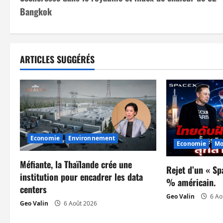
a
Bangkok
v
i
ARTICLES SUGGÉRÉS
g
a
t
i
Economie
Environnement
Economie
Mo
o
Méfiante, la Thaïlande crée une
n
Rejet d’un « Sp
institution pour encadrer les data
% américain.
centers
d
Geo Valin
6 Ao
Geo Valin
6 Août 2026
’