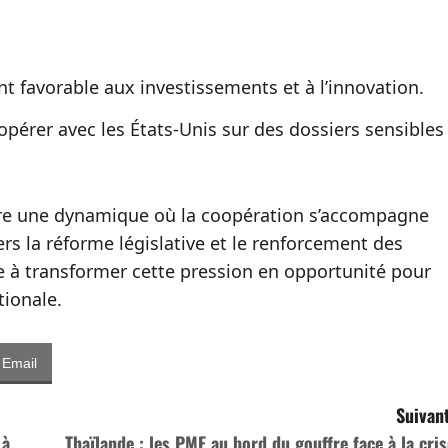
t favorable aux investissements et à l’innovation.
opérer avec les États-Unis sur des dossiers sensibles
stre une dynamique où la coopération s’accompagne
rs la réforme législative et le renforcement des
he à transformer cette pression en opportunité pour
tionale.
Email
Suivant
 à
Thaïlande : les PME au bord du gouffre face à la cris