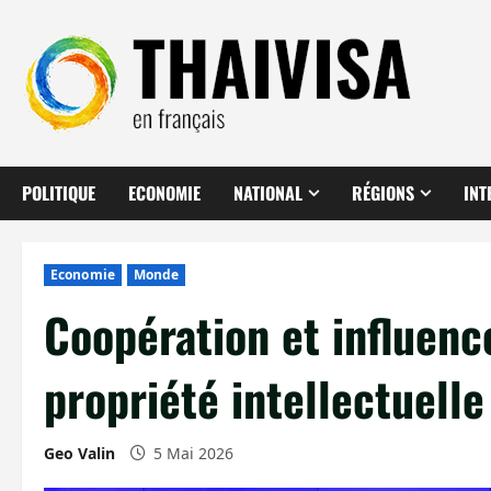
Aller
au
contenu
POLITIQUE
ECONOMIE
NATIONAL
RÉGIONS
INT
Economie
Monde
Coopération et influenc
propriété intellectuelle
Geo Valin
5 Mai 2026