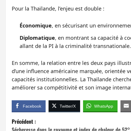
Pour la Thaïlande, l’enjeu est double :
Économique
, en sécurisant un environnemen
Diplomatique
, en montrant sa capacité à co
allant de la PI à la criminalité transnationale.
En somme, la relation entre les deux pays illu
d’une influence américaine marquée, orientée ve
capacités institutionnelles. La Thaïlande cherc
améliorer sa compétitivité et son image interna
Facebook
Twitter/X
WhatsApp
N
Précédent :
Sécheresse dans le royaume et index de chaleur de 52°