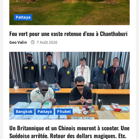
a
Pattaya
r
Feu vert pour une vaste retenue d’eau à Chanthaburi
t
Geo Valin
7 Août 2026
i
c
l
e
Bangkok
Pattaya
Phuket
Un Britannique et un Chinois meurent à scooter. Une
Suédoise arrêtée. Retour des dollars magiques. Etc.