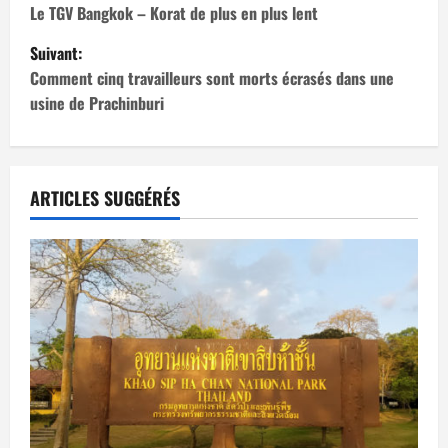
a
Le TGV Bangkok – Korat de plus en plus lent
Suivant:
v
Comment cinq travailleurs sont morts écrasés dans une
i
usine de Prachinburi
g
a
ARTICLES SUGGÉRÉS
t
i
o
n
d
’