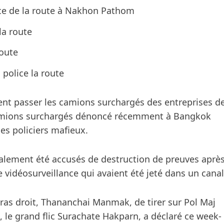
lice de la route à Nakhon Pathom
la route
route
 police la route
aient passer les camions surchargés des entreprises d
camions surchargés dénoncé récemment à Bangkok
les policiers mafieux.
lement été accusés de destruction de preuves aprè
e vidéosurveillance qui avaient été jeté dans un canal
ras droit, Thananchai Manmak, de tirer sur Pol Maj
, le grand flic Surachate Hakparn, a déclaré ce week-