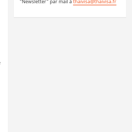
"Newsletter" par mail à
thaivisa@thaivisa.fr
e