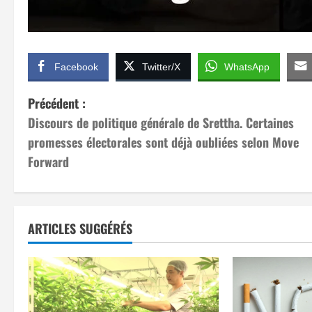
Facebook
Twitter/X
WhatsApp
N
Précédent :
Discours de politique générale de Srettha. Certaines
a
promesses électorales sont déjà oubliées selon Move
v
Forward
i
g
ARTICLES SUGGÉRÉS
a
t
i