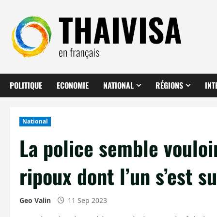
Aller
au
contenu
POLITIQUE
ECONOMIE
NATIONAL
RÉGIONS
INT
National
La police semble vouloir
ripoux dont l’un s’est s
Geo Valin
11 Sep 2023