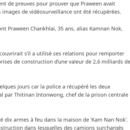
mment de preuves pour prouver que Praween avait
s images de vidéosurveillance ont été récupérées.
dont Praween Chankhlai, 35 ans, alias Kamnan Nok,
vrirait s’il a utilisé ses relations pour remporter
ises de construction d’une valeur de 2,6 milliards d
uelques jours car la police a récupéré les deux
l par Thitinan Intonwong, chef de la prison centrale
uvé dix armes à feu dans la maison de ‘Kam Nan Nok’.
onstruction dans lesquelles des camions surchargés