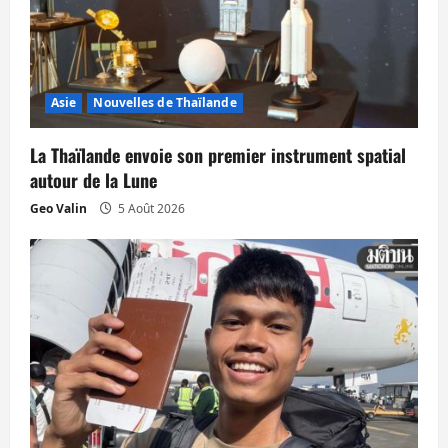
n
d
’
Asie
Nouvelles de Thaïlande
a
La Thaïlande envoie son premier instrument spatial
r
autour de la Lune
t
Geo Valin
5 Août 2026
i
c
l
e