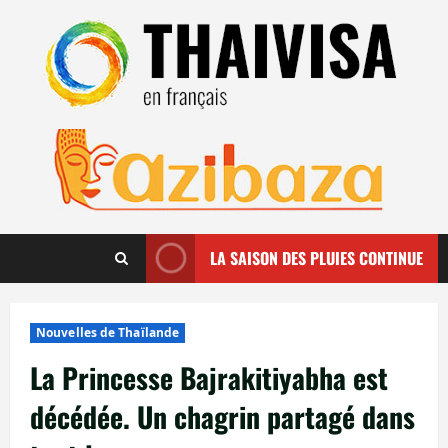
Aller
au
contenu
LA SAISON DES PLUIES CONTINUE
Nouvelles de Thaïlande
La Princesse Bajrakitiyabha est
décédée. Un chagrin partagé dans