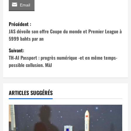
Email
N
Précédent :
a
JAS dévoile son offre Coupe du monde et Premier League à
5999 bahts par an
v
Suivant:
i
TH‑AI Passport : progrès numérique -et en même temps-
possible collusion. MàJ
g
a
t
ARTICLES SUGGÉRÉS
i
o