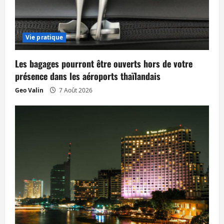
r
t
Vie pratique
i
Les bagages pourront être ouverts hors de votre
c
présence dans les aéroports thaïlandais
Geo Valin
7 Août 2026
l
e