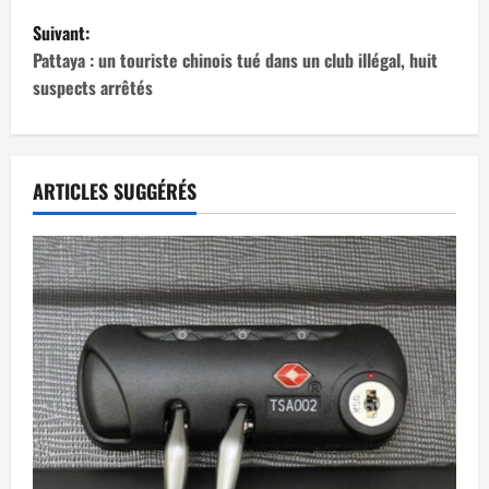
v
Suivant:
i
Pattaya : un touriste chinois tué dans un club illégal, huit
suspects arrêtés
g
a
t
ARTICLES SUGGÉRÉS
i
o
n
d
’
a