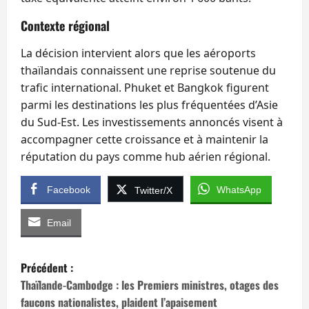
Contexte régional
La décision intervient alors que les aéroports
thaïlandais connaissent une reprise soutenue du
trafic international. Phuket et Bangkok figurent
parmi les destinations les plus fréquentées d’Asie
du Sud-Est. Les investissements annoncés visent à
accompagner cette croissance et à maintenir la
réputation du pays comme hub aérien régional.
Facebook
WhatsApp
Twitter/X
Email
N
Précédent :
a
Thaïlande-Cambodge : les Premiers ministres, otages des
faucons nationalistes, plaident l’apaisement