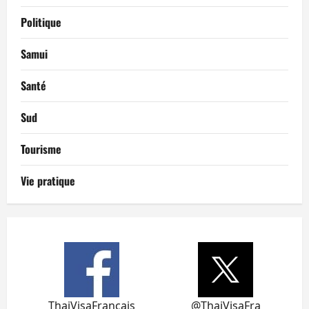
Politique
Samui
Santé
Sud
Tourisme
Vie pratique
ThaiVisaFrancais
@ThaiVisaFra