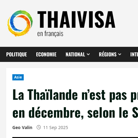
Aller
au
contenu
POLITIQUE
ECONOMIE
NATIONAL
RÉGIONS
INT
Asie
La Thaïlande n’est pas 
en décembre, selon le 
Geo Valin
11 Sep 2025