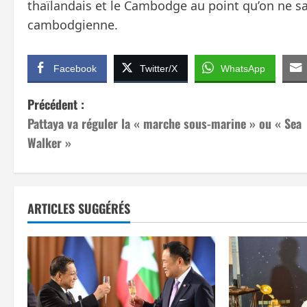
thaïlandais et le Cambodge au point qu’on ne sa
cambodgienne.
Facebook
Twitter/X
WhatsApp
N
Précédent :
Pattaya va réguler la « marche sous-marine » ou « Sea
a
Walker »
v
i
ARTICLES SUGGÉRÉS
g
a
t