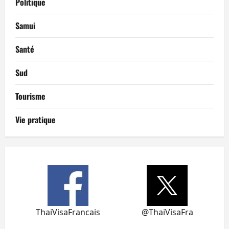
Politique
Samui
Santé
Sud
Tourisme
Vie pratique
ThaiVisaFrancais
@ThaiVisaFra