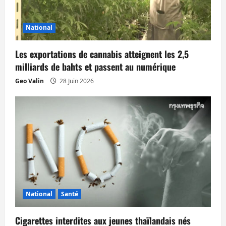
d
’
National
a
Les exportations de cannabis atteignent les 2,5
milliards de bahts et passent au numérique
r
Geo Valin
28 Juin 2026
t
i
c
l
e
National
Santé
Cigarettes interdites aux jeunes thaïlandais nés