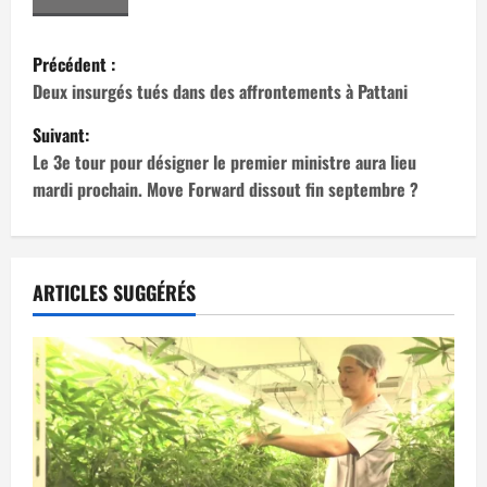
N
Précédent :
a
Deux insurgés tués dans des affrontements à Pattani
Suivant:
v
Le 3e tour pour désigner le premier ministre aura lieu
i
mardi prochain. Move Forward dissout fin septembre ?
g
a
ARTICLES SUGGÉRÉS
t
i
o
n