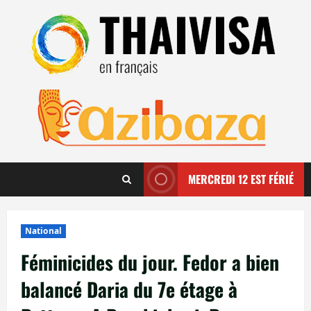
Aller
au
contenu
MERCREDI 12 EST FÉRIÉ
National
Féminicides du jour. Fedor a bien
balancé Daria du 7e étage à