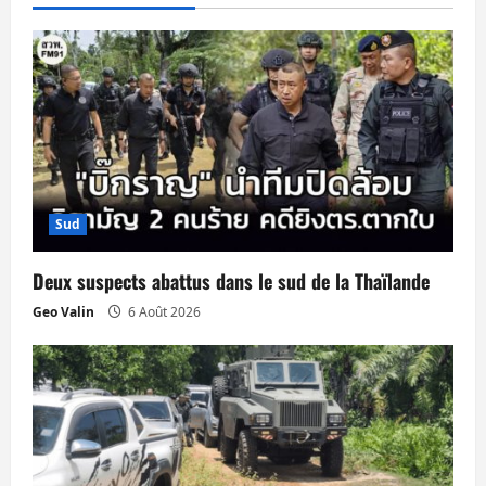
i
o
n
d
’
Sud
a
Deux suspects abattus dans le sud de la Thaïlande
r
Geo Valin
6 Août 2026
t
i
c