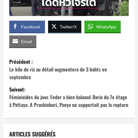
Facebook
Twitter/X
WhatsApp
Email
N
Précédent :
a
Le kilo de riz au détail augmentera de 3 bahts en
septembre
v
Suivant:
i
Féminicides du jour. Fedor a bien balancé Daria du 7e étage
à Pattaya. A Prachinburi, Panya ne supportait pas la rupture
g
a
t
ARTICLES SUGGÉRÉS