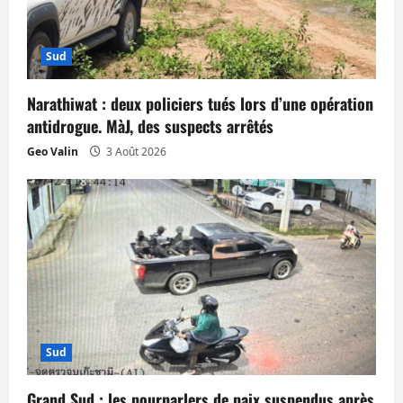
l
e
Sud
Narathiwat : deux policiers tués lors d’une opération
antidrogue. MàJ, des suspects arrêtés
Geo Valin
3 Août 2026
Sud
Grand Sud : les pourparlers de paix suspendus après