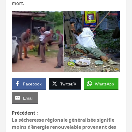
mort.
Facebook
Twitter/X
WhatsApp
Email
Navigation
Précédent :
La sécheresse régionale généralisée signifie
d’article
moins d’énergie renouvelable provenant des