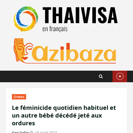
Aller
au
contenu
Crimes
Le féminicide quotidien habituel et
un autre bébé décédé jeté aux
ordures
Geo Valin
15 Août 2023