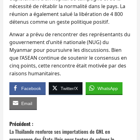
nécessité de rétablir la normalité dans le pays. La
réunion a également salué la libération de 4 800
détenus comme un geste politique positif.
Anwar a prévu de rencontrer des représentants du
gouvernement d’unité nationale (NUG) du
Myanmar pour poursuivre les discussions. Bien
que l’ASEAN continue de soutenir le consensus en
cinq points, cette rencontre était motivée par des
raisons humanitaires.
Facebook
Twitter/X
WhatsApp
Email
N
Précédent :
a
La Thaïlande renforce ses importations de GNL en
provenance des États-Unis pour tenter de calmer le