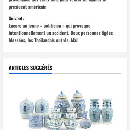
v
président américain
i
Suivant:
Encore un jeune « politicien » qui provoque
g
intentionnellement un accident. Deux personnes âgées
blessées, les Thaïlandais outrés. MàJ
a
t
i
ARTICLES SUGGÉRÉS
o
n
d
’
a