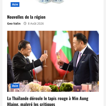
Asie
r
t
Nouvelles de la région
Geo Valin
8 Août 2026
i
c
l
e
Asie
La Thaïlande déroule le tapis rouge à Min Aung
Hlaing, malgré les critiques