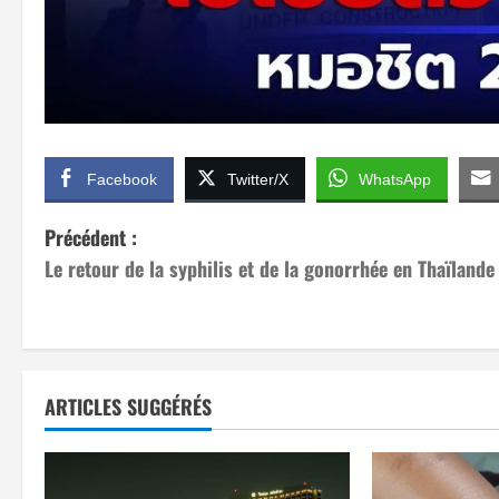
Facebook
Twitter/X
WhatsApp
N
Précédent :
Le retour de la syphilis et de la gonorrhée en Thaïlande
a
v
i
ARTICLES SUGGÉRÉS
g
a