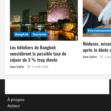
t
i
o
Environnemen
n
Bangkok
Tourisme
Méduses, mises
d
Les hôteliers de Bangkok
après le décès 
considèrent la possible taxe de
’
Geo Valin
4 Ao
séjour de 3 % trop élevée
a
Geo Valin
5 Août 2026
r
t
i
À propos
Auteur
c