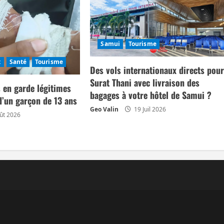
Samui
Tourisme
t
Santé
Tourisme
Des vols internationaux directs pou
Surat Thani avec livraison des
 en garde légitimes
bagages à votre hôtel de Samui ?
d’un garçon de 13 ans
Geo Valin
19 Juil 2026
ût 2026