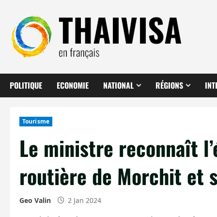
Aller
au
contenu
POLITIQUE
ECONOMIE
NATIONAL
RÉGIONS
INT
Tourisme
Le ministre reconnaît l’
routière de Morchit et 
Geo Valin
2 Jan 2024