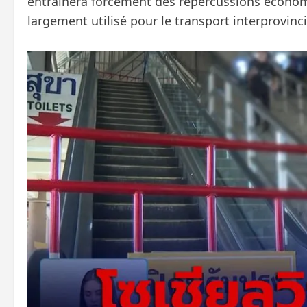
entraînera forcément des répercussions économiq
largement utilisé pour le transport interprovinci