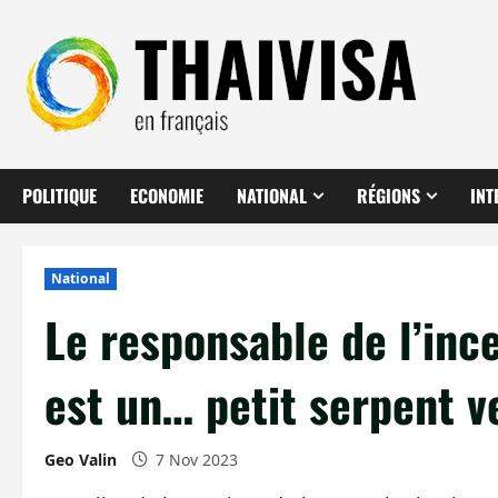
Aller
au
contenu
POLITIQUE
ECONOMIE
NATIONAL
RÉGIONS
INT
National
Le responsable de l’inc
est un… petit serpent v
Geo Valin
7 Nov 2023