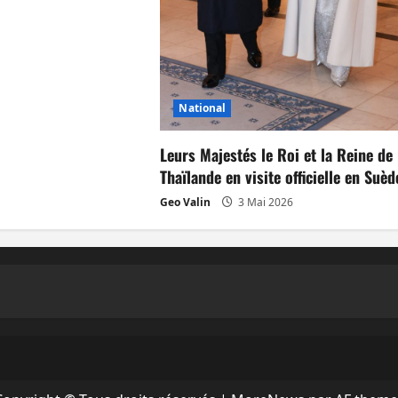
National
Leurs Majestés le Roi et la Reine de
Thaïlande en visite officielle en Suèd
Geo Valin
3 Mai 2026