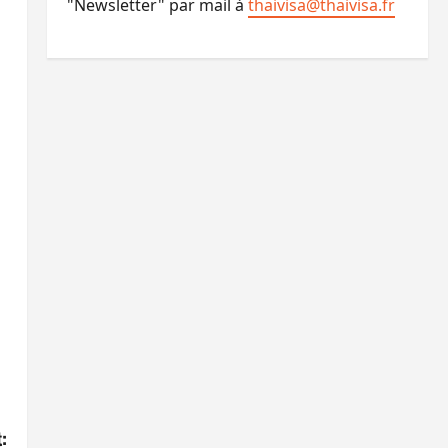
"Newsletter" par mail à
thaivisa@thaivisa.fr
: