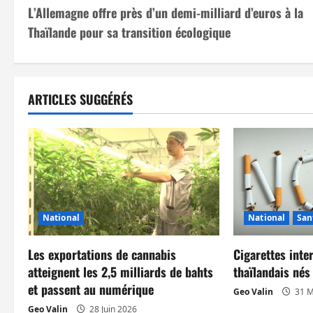
L’Allemagne offre près d’un demi-milliard d’euros à la
a
Thaïlande pour sa transition écologique
v
i
ARTICLES SUGGÉRÉS
g
a
t
i
National
National
San
o
n
Les exportations de cannabis
Cigarettes inte
atteignent les 2,5 milliards de bahts
thaïlandais né
d
et passent au numérique
Geo Valin
31 M
Geo Valin
28 Juin 2026