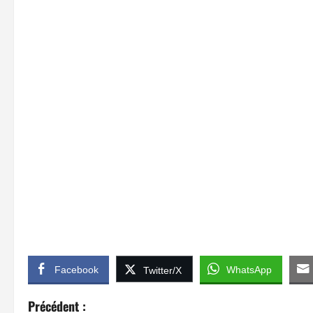
Facebook
WhatsApp
Twitter/X
N
Précédent :