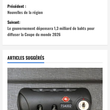
N
Précédent :
a
Nouvelles de la région
Suivant:
v
Le gouvernement dépensera 1,3 milliard de bahts pour
i
diffuser la Coupe du monde 2026
g
a
ARTICLES SUGGÉRÉS
t
i
o
n
d