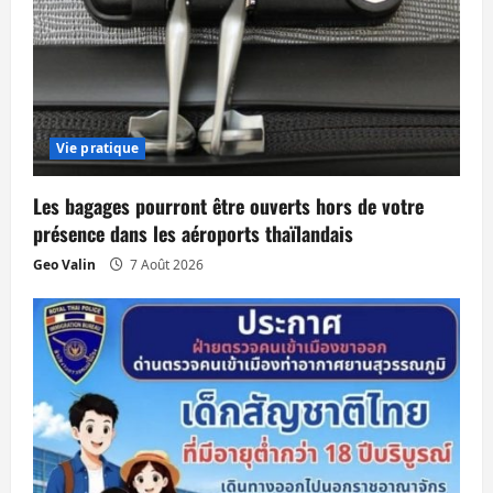
’
a
r
Vie pratique
t
Les bagages pourront être ouverts hors de votre
i
présence dans les aéroports thaïlandais
c
Geo Valin
7 Août 2026
l
e