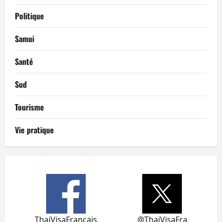
Politique
Samui
Santé
Sud
Tourisme
Vie pratique
ThaiVisaFrancais
@ThaiVisaFra