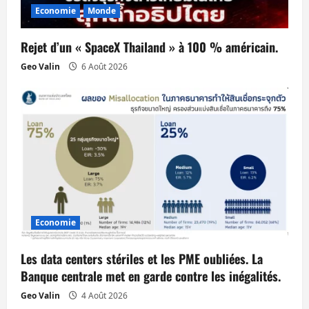
e
Economie
Monde
Rejet d’un « SpaceX Thailand » à 100 % américain.
Geo Valin
6 Août 2026
Economie
Les data centers stériles et les PME oubliées. La
Banque centrale met en garde contre les inégalités.
Geo Valin
4 Août 2026