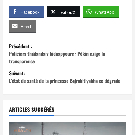
Facebook
WhatsApp
Twitter/X
Email
N
Précédent :
a
Policiers thaïlandais kidnappeurs : Pékin exige la
transparence
v
Suivant:
i
L’état de santé de la princesse Bajrakitiyabha se dégrade
g
a
ARTICLES SUGGÉRÉS
t
i