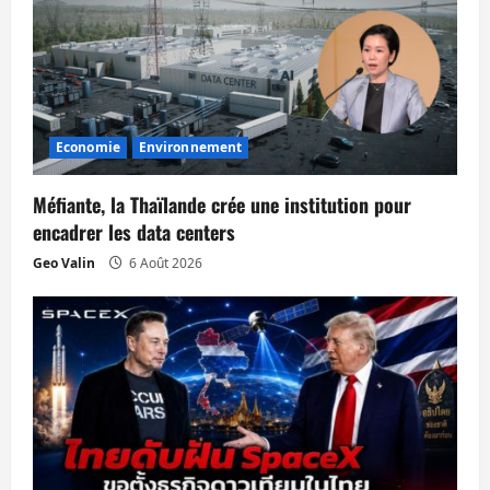
o
n
d
Economie
Environnement
’
Méfiante, la Thaïlande crée une institution pour
a
encadrer les data centers
r
Geo Valin
6 Août 2026
t
i
c
l