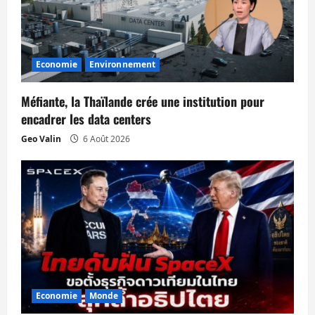
n
d
’
Economie
Environnement
a
Méfiante, la Thaïlande crée une institution pour
r
encadrer les data centers
Geo Valin
6 Août 2026
t
i
c
l
e
Economie
Monde