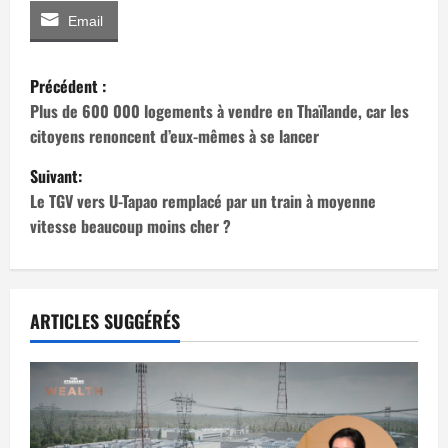
Email
N
Précédent :
a
Plus de 600 000 logements à vendre en Thaïlande, car les
citoyens renoncent d’eux-mêmes à se lancer
v
Suivant:
i
Le TGV vers U-Tapao remplacé par un train à moyenne
vitesse beaucoup moins cher ?
g
a
t
ARTICLES SUGGÉRÉS
i
o