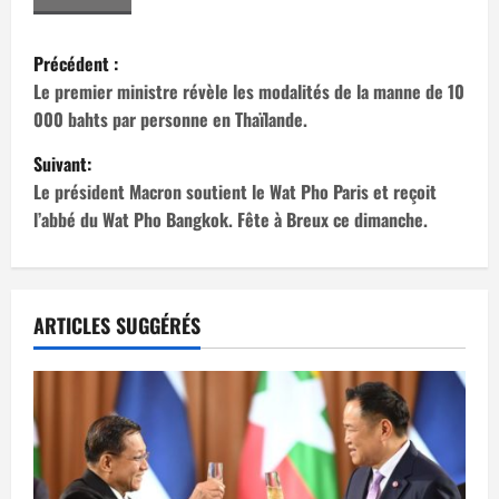
N
Précédent :
a
Le premier ministre révèle les modalités de la manne de 10
000 bahts par personne en Thaïlande.
v
Suivant:
i
Le président Macron soutient le Wat Pho Paris et reçoit
l’abbé du Wat Pho Bangkok. Fête à Breux ce dimanche.
g
a
t
ARTICLES SUGGÉRÉS
i
o
n