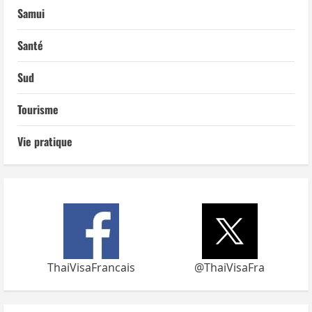
Samui
Santé
Sud
Tourisme
Vie pratique
ThaiVisaFrancais
@ThaiVisaFra