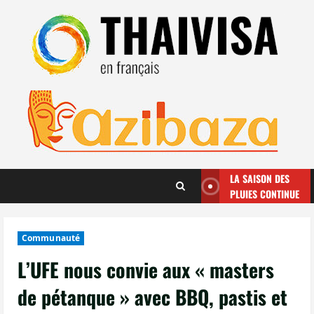
Aller
au
contenu
LA SAISON DES
PLUIES CONTINUE
Communauté
L’UFE nous convie aux « masters
de pétanque » avec BBQ, pastis et