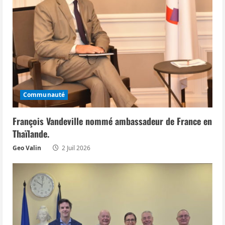
d
’
a
r
t
Communauté
i
François Vandeville nommé ambassadeur de France en
c
Thaïlande.
l
Geo Valin
2 Juil 2026
e