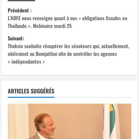
N
Précédent :
L’ADFE nous renseigne quant à nos « obligations fiscales en
a
Thaïlande ». Webinaire mardi 25
v
Suivant:
Thaksin souhaite récupérer les sénateurs qui, actuellement,
i
obéiraient au Bumjaithai afin de contrôler les agences
g
« indépendantes »
a
t
ARTICLES SUGGÉRÉS
i
o
n