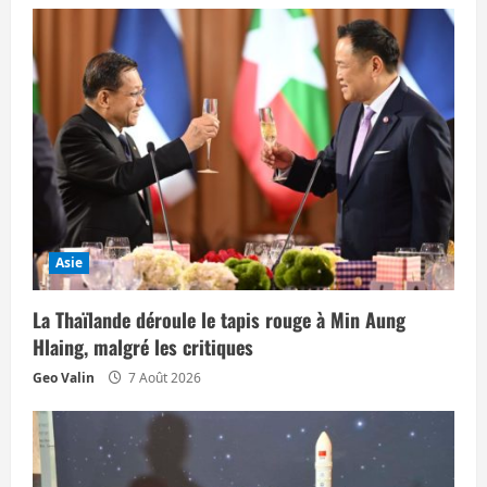
t
i
o
n
d
’
a
Asie
r
La Thaïlande déroule le tapis rouge à Min Aung
Hlaing, malgré les critiques
t
Geo Valin
7 Août 2026
i
c