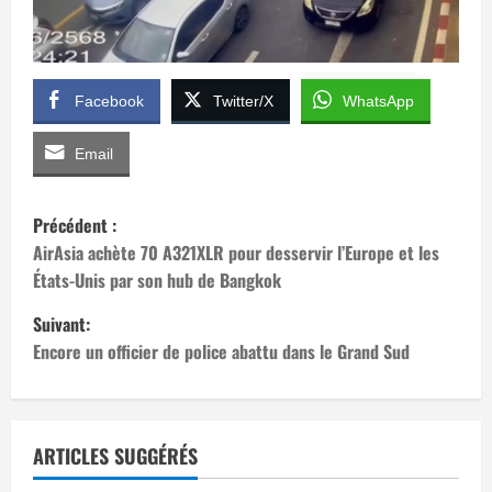
Facebook
Twitter/X
WhatsApp
Email
N
Précédent :
a
AirAsia achète 70 A321XLR pour desservir l’Europe et les
États-Unis par son hub de Bangkok
v
Suivant:
i
Encore un officier de police abattu dans le Grand Sud
g
a
ARTICLES SUGGÉRÉS