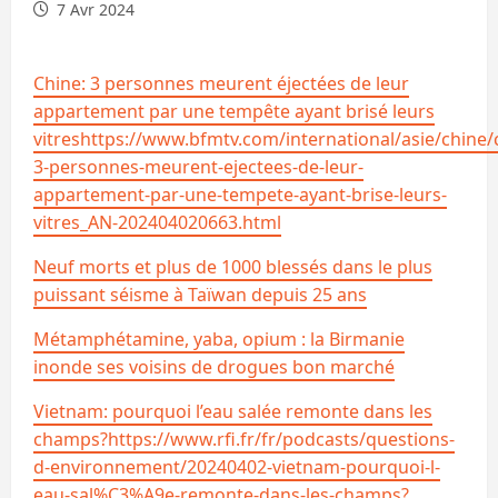
7 Avr 2024
Chine: 3 personnes meurent éjectées de leur
appartement par une tempête ayant brisé leurs
vitres
https://www.bfmtv.com/international/asie/chine/
3-personnes-meurent-ejectees-de-leur-
appartement-par-une-tempete-ayant-brise-leurs-
vitres_AN-202404020663.html
Neuf morts et plus de 1000 blessés dans le plus
puissant séisme à Taïwan depuis 25 ans
Métamphétamine, yaba, opium : la Birmanie
inonde ses voisins de drogues bon marché
Vietnam: pourquoi l’eau salée remonte dans les
champs?
https://www.rfi.fr/fr/podcasts/questions-
d-environnement/20240402-vietnam-pourquoi-l-
eau-sal%C3%A9e-remonte-dans-les-champs?