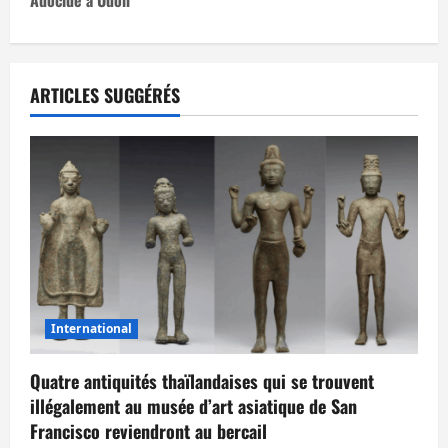
i
g
ARTICLES SUGGÉRÉS
a
t
i
o
n
d
International
’
Quatre antiquités thaïlandaises qui se trouvent
a
illégalement au musée d’art asiatique de San
Francisco reviendront au bercail