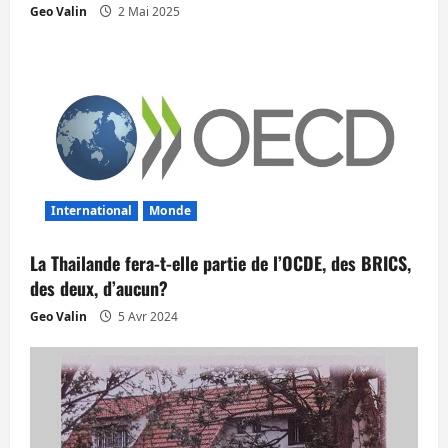
r
Geo Valin
2 Mai 2025
t
i
c
l
e
International
Monde
La Thailande fera-t-elle partie de l’OCDE, des BRICS,
des deux, d’aucun?
Geo Valin
5 Avr 2024