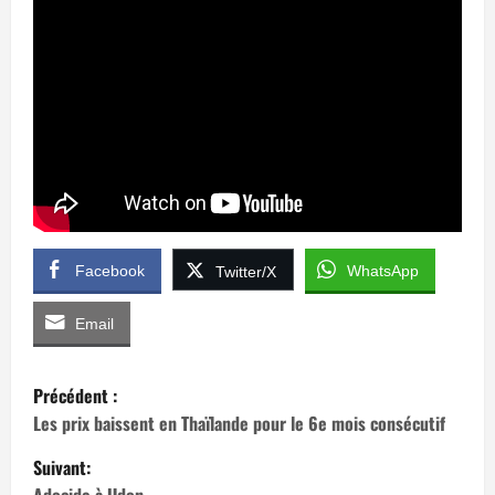
Facebook
WhatsApp
Twitter/X
Email
N
Précédent :
a
Les prix baissent en Thaïlande pour le 6e mois consécutif
Suivant:
v
Adocide à Udon