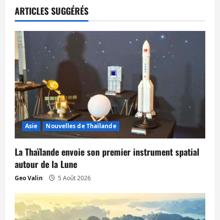
a
ARTICLES SUGGÉRÉS
t
i
o
n
d
’
Asie
Nouvelles de Thaïlande
a
La Thaïlande envoie son premier instrument spatial
autour de la Lune
r
Geo Valin
5 Août 2026
t
i