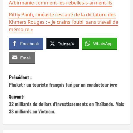
A/birmanie-comment-les-rebelles-s-arment-ils
Rithy Panh, cinéaste rescapé de la dictature des
Khmers Rouges : « Je crains l’oubli sans travail de
mémoire »
Facebook
WhatsApp
Twitter/X
Email
N
Précédent :
a
Phuket : un touriste français tué par un conducteur ivre
Suivant:
v
32 milliards de dollars d’investissements en Thaïlande. Mais
i
38 milliards au Vietnam.
g