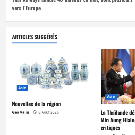
a
vers l’Europe
v
i
ARTICLES SUGGÉRÉS
g
a
t
i
Asie
o
Asie
Nouvelles de la région
n
La Thaïlande dé
Geo Valin
8 Août 2026
d
Min Aung Hlain
critiques
’