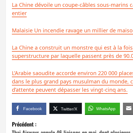
La Chine dévoile un coupe-câbles sous-marins c
entier
Malaisie Un incendie ravage un millier de mais
La Chine a construit un monstre qui est à la fo
superstructure par laquelle passent près de 90.
L’Arabie saoudite accorde environ 220 000 place
dans le plus grand pays musulman du monde, ce
d’attente peuvent dépasser les vingt-cinq ans.
Facebook
WhatsApp
Twitter/X
N
Précédent :
Thai Airways annule 46 liaisons en mai, dont plusieurs