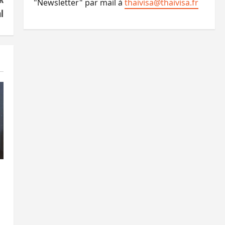
"Newsletter" par mail à
thaivisa@thaivisa.fr
l