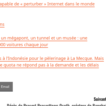
apable de « perturber » Internet dans le monde
ons
is un mégapont, un tunnel et un musée : une
000 voitures chaque jour
s à l’Indonésie pour le pèlerinage à La Mecque. Mais
 quota ne répond pas à la demande et les délais
Email
Suivant
Décès de Prasert Prasarttong-Osoth, créateur de Bangko