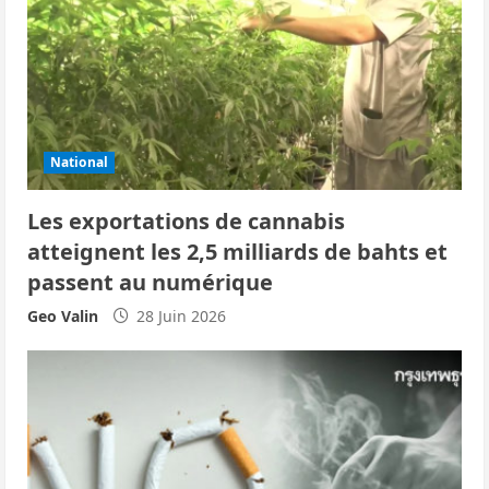
d
’
a
r
National
t
Les exportations de cannabis
i
atteignent les 2,5 milliards de bahts et
passent au numérique
c
Geo Valin
28 Juin 2026
l
e