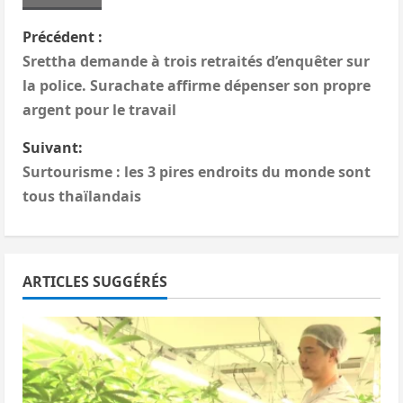
N
Précédent :
Srettha demande à trois retraités d’enquêter sur
a
la police. Surachate affirme dépenser son propre
v
argent pour le travail
i
Suivant:
Surtourisme : les 3 pires endroits du monde sont
g
tous thaïlandais
a
t
ARTICLES SUGGÉRÉS
i
o
n