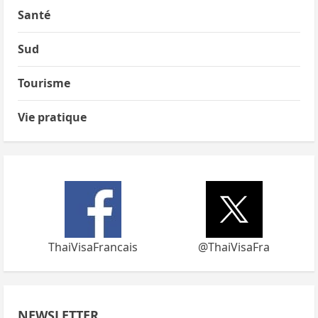
Santé
Sud
Tourisme
Vie pratique
ThaiVisaFrancais
@ThaiVisaFra
NEWSLETTER