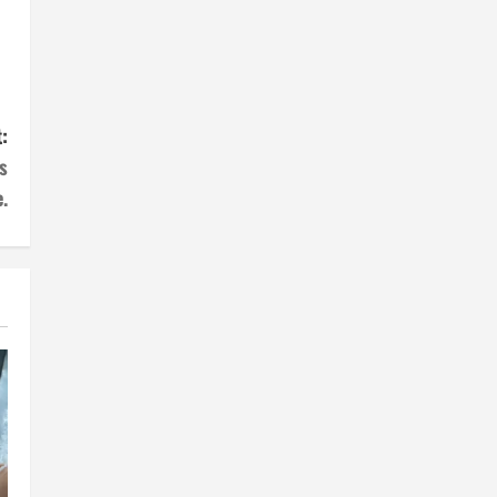
:
s
.