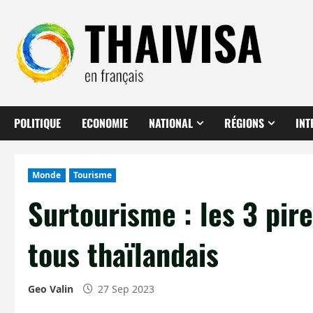
Aller
au
contenu
POLITIQUE
ECONOMIE
NATIONAL
RÉGIONS
INT
Monde
Tourisme
Surtourisme : les 3 pir
tous thaïlandais
Geo Valin
27 Sep 2023