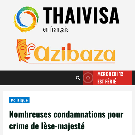
Aller
au
contenu
MERCREDI 12
EST FÉRIÉ
Politique
Nombreuses condamnations pour
crime de lèse-majesté