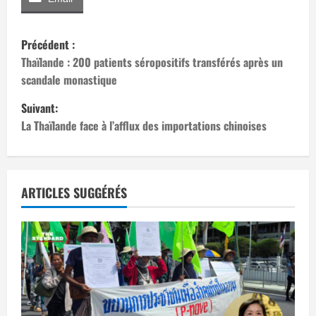
N
Précédent :
a
Thaïlande : 200 patients séropositifs transférés après un
scandale monastique
v
Suivant:
i
La Thaïlande face à l’afflux des importations chinoises
g
a
ARTICLES SUGGÉRÉS
t
i
o
n