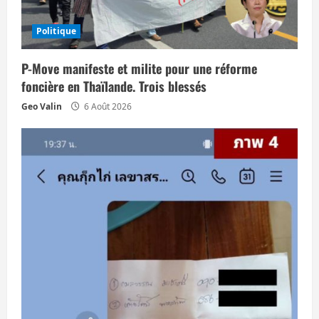
d
Politique
’
P-Move manifeste et milite pour une réforme
a
foncière en Thaïlande. Trois blessés
r
Geo Valin
6 Août 2026
t
i
c
l
e