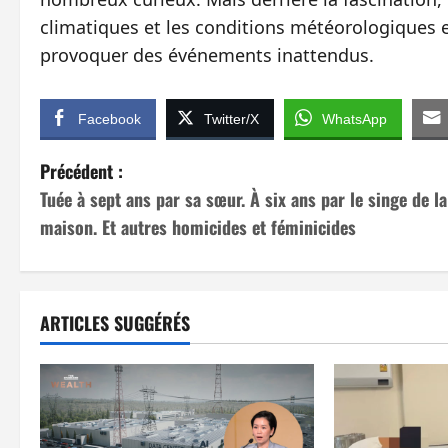
climatiques et les conditions météorologiques e
provoquer des événements inattendus.
Facebook
Twitter/X
WhatsApp
N
Précédent :
Tuée à sept ans par sa sœur. À six ans par le singe de la
a
maison. Et autres homicides et féminicides
v
i
ARTICLES SUGGÉRÉS
g
a
t