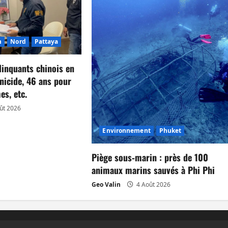
n
Nord
Pattaya
linquants chinois en
nicide, 46 ans pour
es, etc.
ût 2026
Environnement
Phuket
Piège sous‑marin : près de 100
animaux marins sauvés à Phi Phi
Geo Valin
4 Août 2026