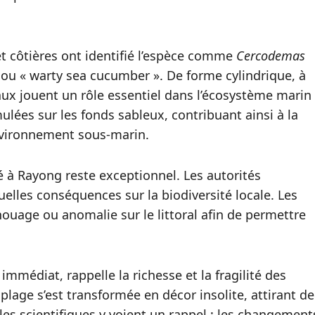
et côtières ont identifié l’espèce comme
Cercodemas
u « warty sea cucumber ». De forme cylindrique, à
aux jouent un rôle essentiel dans l’écosystème marin 
ées sur les fonds sableux, contribuant ainsi à la
environnement sous‑marin.
é à Rayong reste exceptionnel. Les autorités
uelles conséquences sur la biodiversité locale. Les
houage ou anomalie sur le littoral afin de permettre
médiat, rappelle la richesse et la fragilité des
lage s’est transformée en décor insolite, attirant de
les scientifiques y voient un rappel : les changement