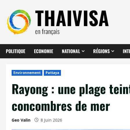
Aller
au
contenu
POLITIQUE
ECONOMIE
NATIONAL
RÉGIONS
INT
Environnement
Pattaya
Rayong : une plage tein
concombres de mer
Geo Valin
8 Juin 2026