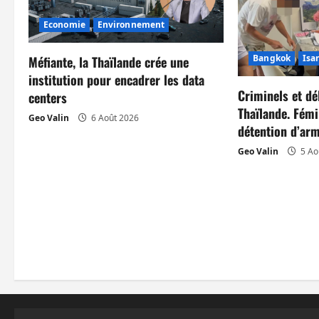
i
Economie
Environnement
o
Bangkok
Isa
Méfiante, la Thaïlande crée une
n
institution pour encadrer les data
Criminels et dé
centers
d
Thaïlande. Fémi
Geo Valin
6 Août 2026
’
détention d’arm
Geo Valin
5 Ao
a
r
t
i
c
l