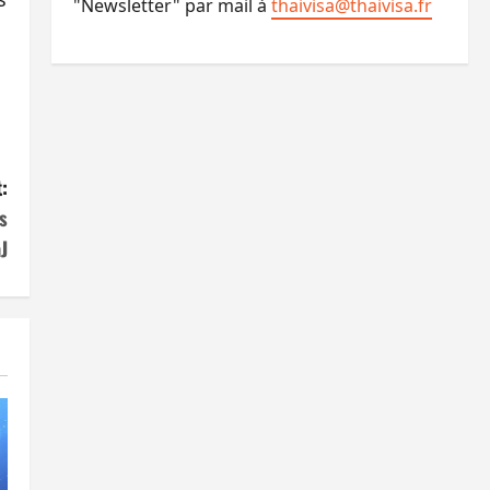
"Newsletter" par mail à
thaivisa@thaivisa.fr
:
s
J