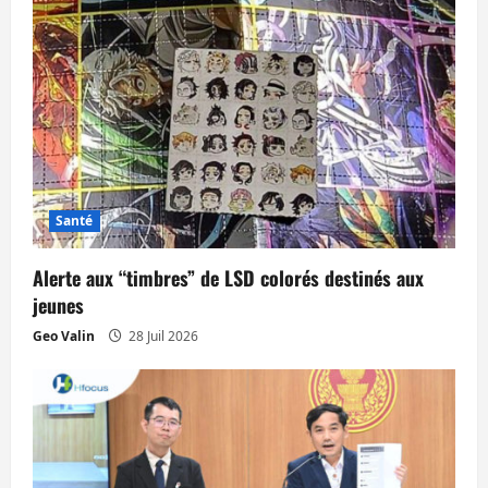
l
e
Santé
Alerte aux “timbres” de LSD colorés destinés aux
jeunes
Geo Valin
28 Juil 2026