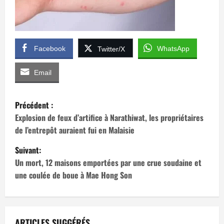
Facebook
WhatsApp
Twitter/X
Email
N
Précédent :
a
Explosion de feux d’artifice à Narathiwat, les propriétaires
de l’entrepôt auraient fui en Malaisie
v
Suivant:
i
Un mort, 12 maisons emportées par une crue soudaine et
une coulée de boue à Mae Hong Son
g
a
ARTICLES SUGGÉRÉS