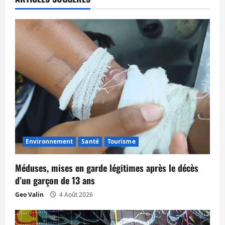
t
i
o
n
d
’
a
Environnement
Santé
Tourisme
r
t
Méduses, mises en garde légitimes après le décès
d’un garçon de 13 ans
i
Geo Valin
4 Août 2026
c