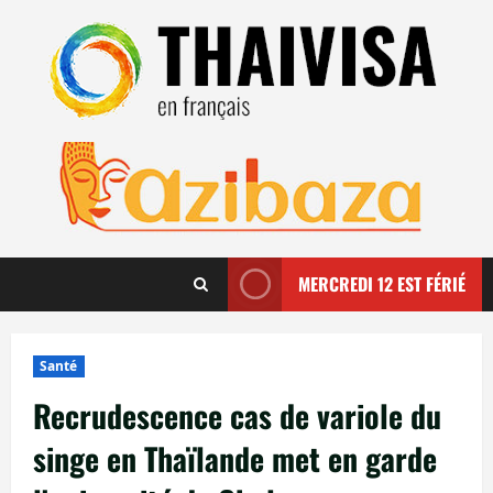
Aller
au
contenu
MERCREDI 12 EST FÉRIÉ
Santé
Recrudescence cas de variole du
singe en Thaïlande met en garde