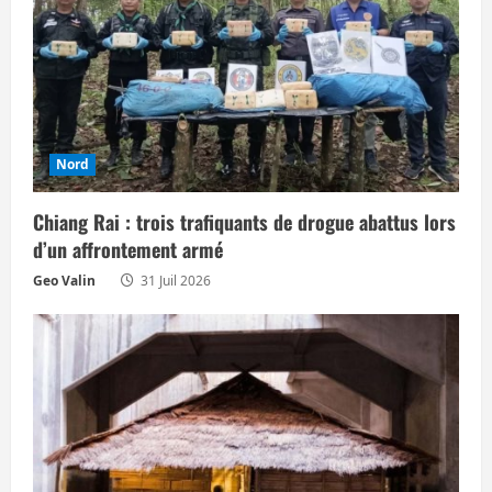
e
Nord
Chiang Rai : trois trafiquants de drogue abattus lors
d’un affrontement armé
Geo Valin
31 Juil 2026