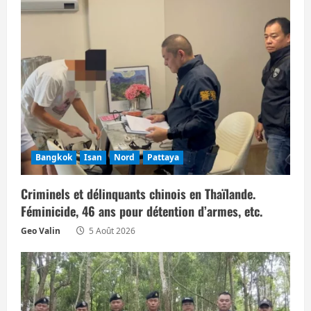
i
o
n
d
’
a
Bangkok
Isan
Nord
Pattaya
r
Criminels et délinquants chinois en Thaïlande.
Féminicide, 46 ans pour détention d’armes, etc.
t
Geo Valin
5 Août 2026
i
c
l