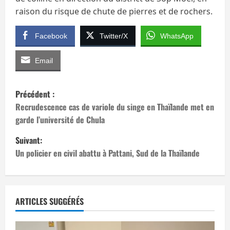
raison du risque de chute de pierres et de rochers.
Facebook
Twitter/X
WhatsApp
Email
N
Précédent :
a
Recrudescence cas de variole du singe en Thaïlande met en
garde l’université de Chula
v
Suivant:
i
Un policier en civil abattu à Pattani, Sud de la Thaïlande
g
a
ARTICLES SUGGÉRÉS
t