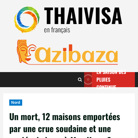
Aller
au
contenu
LA SAISON DES
PLUIES
CONTINUE
Nord
Un mort, 12 maisons emportées
par une crue soudaine et une