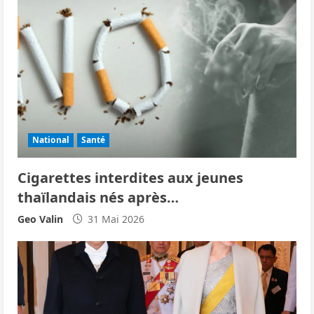
e
National
Santé
Cigarettes interdites aux jeunes
thaïlandais nés après…
Geo Valin
31 Mai 2026