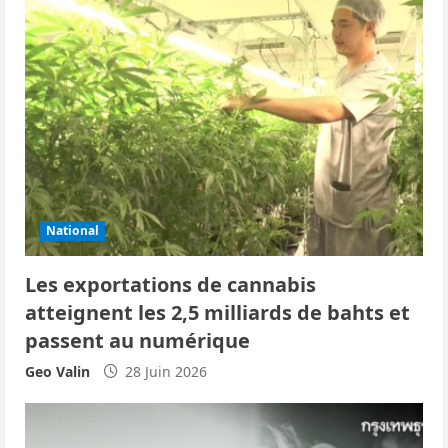
i
o
n
d
’
a
National
r
Les exportations de cannabis
t
atteignent les 2,5 milliards de bahts et
i
passent au numérique
c
Geo Valin
28 Juin 2026
l