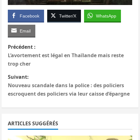
Facebook
Twitter/X
WhatsApp
Email
N
Précédent :
L’avortement est légal en Thaïlande mais reste
a
trop cher
v
Suivant:
i
Nouveau scandale dans la police : des policiers
escroquent des policiers via leur caisse d’épargne
g
a
ARTICLES SUGGÉRÉS
t