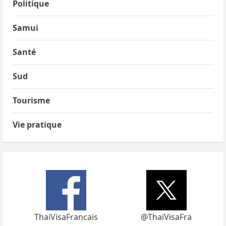
Politique
Samui
Santé
Sud
Tourisme
Vie pratique
ThaiVisaFrancais
@ThaiVisaFra