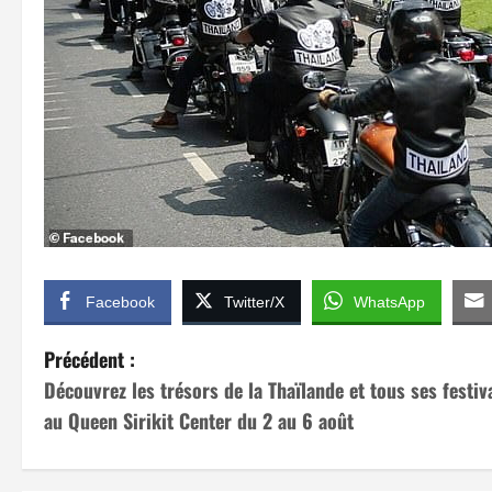
Facebook
Twitter/X
WhatsApp
N
Précédent :
Découvrez les trésors de la Thaïlande et tous ses festiv
a
au Queen Sirikit Center du 2 au 6 août
v