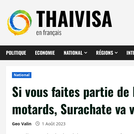
Aller
au
contenu
POLITIQUE
ECONOMIE
NATIONAL
RÉGIONS
INT
National
Si vous faites partie de
motards, Surachate va 
Geo Valin
1 Août 2023