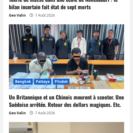
bilan incertain fait état de sept morts
r
Geo Valin
7 Août 2026
t
i
c
l
e
Bangkok
Pattaya
Phuket
Un Britannique et un Chinois meurent à scooter. Une
Suédoise arrêtée. Retour des dollars magiques. Etc.
Geo Valin
7 Août 2026