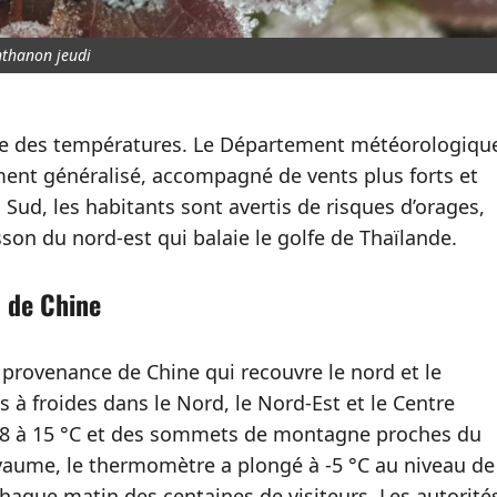
nthanon jeudi
hute des températures. Le Département météorologiqu
ment généralisé, accompagné de vents plus forts et
 Sud, les habitants sont avertis de risques d’orages,
on du nord-est qui balaie le golfe de Thaïlande.
u de Chine
 provenance de Chine qui recouvre le nord et le
s à froides dans le Nord, le Nord-Est et le Centre
 8 à 15 °C et des sommets de montagne proches du
yaume, le thermomètre a plongé à -5 °C au niveau de
 chaque matin des centaines de visiteurs. Les autorité