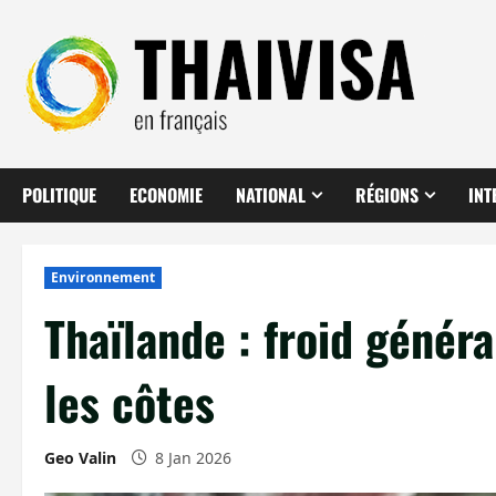
Aller
au
contenu
POLITIQUE
ECONOMIE
NATIONAL
RÉGIONS
INT
Environnement
Thaïlande : froid génér
les côtes
Geo Valin
8 Jan 2026