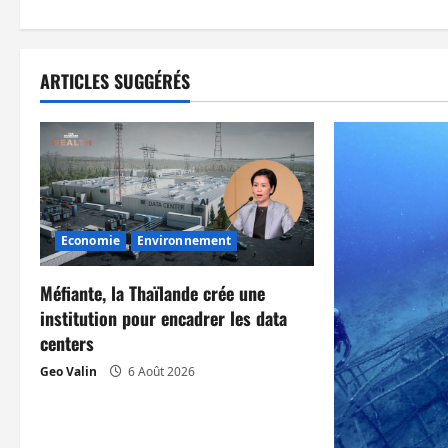
v
i
ARTICLES SUGGÉRÉS
g
a
t
i
Economie
Environnement
o
Méfiante, la Thaïlande crée une
n
institution pour encadrer les data
centers
d
Geo Valin
6 Août 2026
’
a