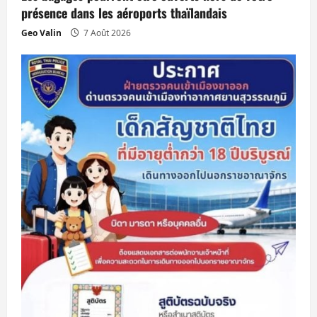
c
présence dans les aéroports thaïlandais
Geo Valin
7 Août 2026
l
e