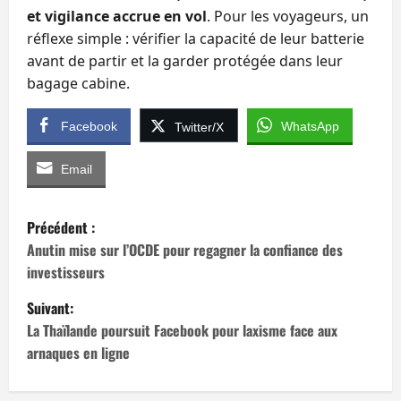
et vigilance accrue en vol
. Pour les voyageurs, un
réflexe simple : vérifier la capacité de leur batterie
avant de partir et la garder protégée dans leur
bagage cabine.
Facebook
WhatsApp
Twitter/X
Email
N
Précédent :
a
Anutin mise sur l’OCDE pour regagner la confiance des
investisseurs
v
Suivant:
i
La Thaïlande poursuit Facebook pour laxisme face aux
arnaques en ligne
g