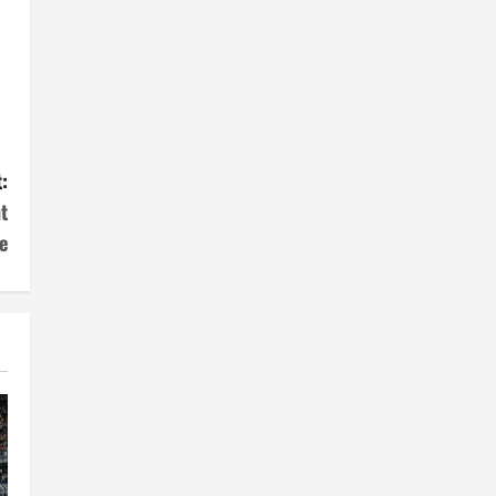
:
t
e