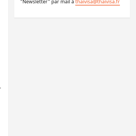
"Newsletter" par mail à
thaivisa@thaivisa.fr
.