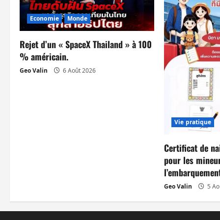
i
Economie
Monde
o
n
Rejet d’un « SpaceX Thailand » à 100
% américain.
d
Geo Valin
6 Août 2026
’
a
Vie pratique
r
t
Certificat de n
pour les mineur
i
l’embarquement
c
Geo Valin
5 Ao
l