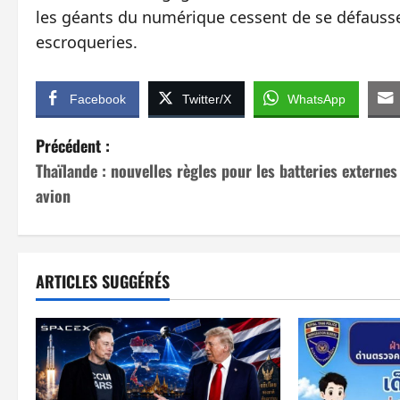
les géants du numérique cessent de se défausser
escroqueries.
Facebook
Twitter/X
WhatsApp
N
Précédent :
Thaïlande : nouvelles règles pour les batteries externes
a
avion
v
i
ARTICLES SUGGÉRÉS
g
a
t