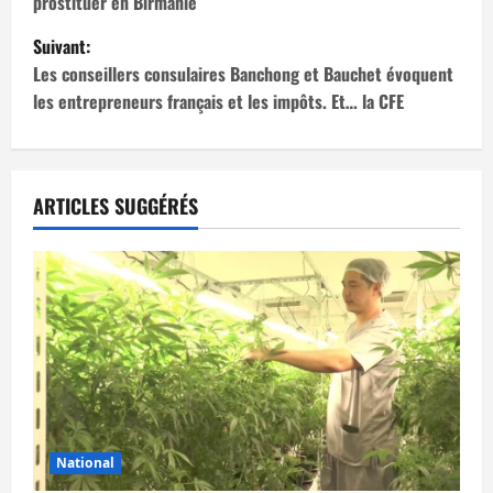
prostituer en Birmanie
v
Suivant:
i
Les conseillers consulaires Banchong et Bauchet évoquent
les entrepreneurs français et les impôts. Et… la CFE
g
a
t
ARTICLES SUGGÉRÉS
i
o
n
d
’
National