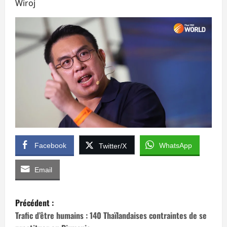
Wiroj
Facebook
WhatsApp
Twitter/X
Email
N
Précédent :
a
Trafic d’être humains : 140 Thaïlandaises contraintes de se