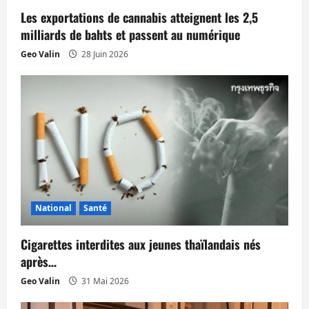
a
Les exportations de cannabis atteignent les 2,5
r
milliards de bahts et passent au numérique
t
Geo Valin
28 Juin 2026
i
c
l
e
National
Santé
Cigarettes interdites aux jeunes thaïlandais nés
après…
Geo Valin
31 Mai 2026